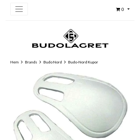
0
Hem
Brands
Budo Nord
Budo-Nord Kupor