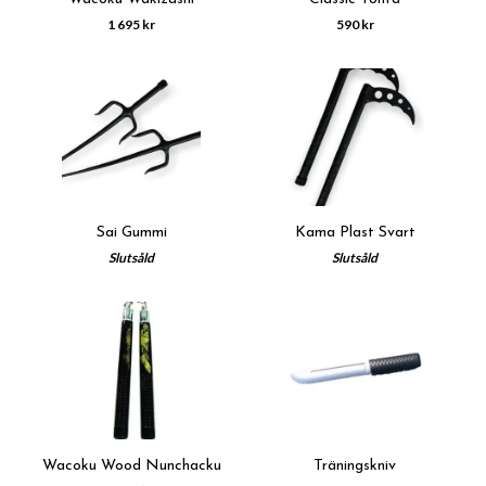
1 695 kr
590 kr
Sai Gummi
Kama Plast Svart
Slutsåld
Slutsåld
Wacoku Wood Nunchacku
Träningskniv