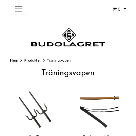
0
Hem
Produkter
Träningsvapen
Träningsvapen