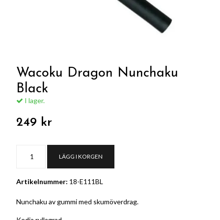
Wacoku Dragon Nunchaku
Black
I lager.
249 kr
LÄGG I KORGEN
Artikelnummer:
18-E111BL
Nunchaku av gummi med skumöverdrag.
Kedja rullagrad.