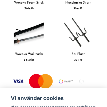
Wacoku Foam Stick
Nunchacku Svart
Slutsåld
Slutsåld
Wacoku Wakizashi
Sai Plast
1 695 kr
399 kr
Vi använder cookies
Vi använder cookies för att anpassa det innehåll som