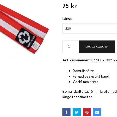
75 kr
Längd
220
LÄGG I KORGEN
Artikelnummer:
1-11007-002-2
Bomullsbälte
Färgad bas & vitt band
Ca.45 mm brett
Bomullsbälte ca.45 mm brett med f
längd i centimeter.