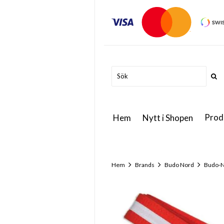
Prod
Hem
Nytt i Shopen
Hem
Brands
Budo Nord
Budo-N