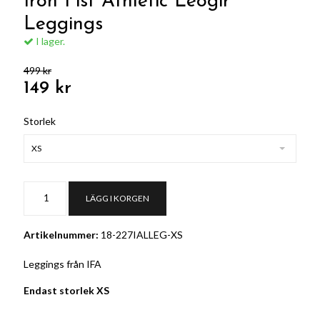
Iron Fist Athletic Leogir
Leggings
I lager.
499 kr
149 kr
Storlek
XS
LÄGG I KORGEN
Artikelnummer:
18-227IALLEG-XS
Leggings från IFA
Endast storlek XS