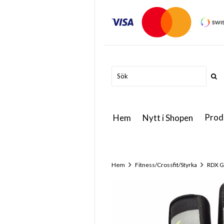
Prod
Hem
Nytt i Shopen
Hem
Fitness/Crossfit/Styrka
RDX G