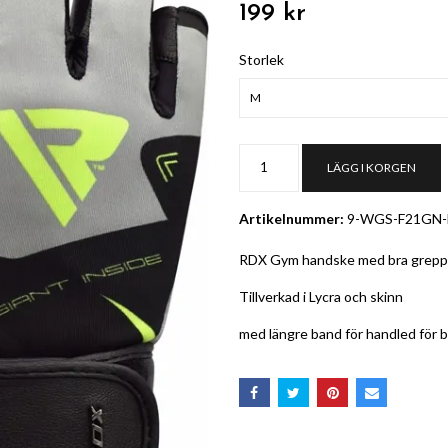
199 kr
Storlek
M
LÄGG I KORGEN
Artikelnummer:
9-WGS-F21GN
RDX Gym handske med bra grepp
Tillverkad i Lycra och skinn
med längre band för handled för b