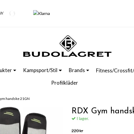
ukter
Kampsport/Stil
Brands
Fitness/Crossfit
Profilkläder
ym handske 21GN
RDX Gym hands
I lager.
220 kr