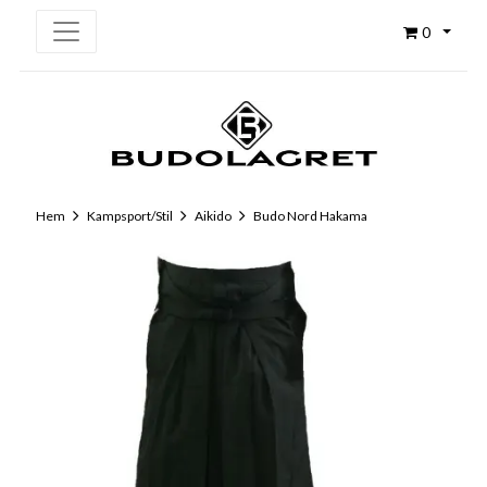
0
Hem
Kampsport/Stil
Aikido
Budo Nord Hakama