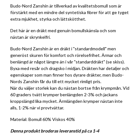
Budo-Nord Zanshin är tillverkad av kvalitetsbomull som är
förstärkt med en mindre del syntetiska fibrer för att ge tyget
extra mjukhet, styrka och lättskötthet.
Det här är en dräkt med genuin bomullskänsla och som
nästan är skrynkelfri.
Budo-Nord Zanshin är en dräkt i "standardmodell" men
generöst skuren för komfort och rörelsefrihet. Ärmar och
benlängd är något längre än i vår "standarddräkt" (se skiss).
Byxa med resår och dragsko i midjan. Dräkten har detaljer och
egenskaper som man finner hos dyrare dräkter, men Budo-
Nords Zanshin får du till ett mycket rimligt pris.
När du väljer storlek kan du nästan bortse från krympmån. Vid
60 graders tvätt krymper benlängden 2-3% och jackans
kroppslängd lika mycket. Ärmlängden krymper nästan inte
alls, 1-2% när vi provtvättar.
Material: Bomull 60% Viskos 40%
Denna produkt broderas leveranstid på ca 1-4