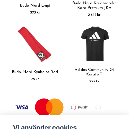
Budo Nord Karatedräkt
Budo Nord Empi
Kata Premium JKA
375 kr
2 645 kr
Adidas Community 24
Budo-Nord Kyubälte Röd
Karate T
75 kr
299 kr
Vi använder cookies