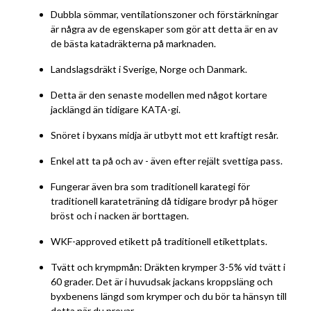
Dubbla sömmar, ventilationszoner och förstärkningar
är några av de egenskaper som gör att detta är en av
de bästa katadräkterna på marknaden.
Landslagsdräkt i Sverige, Norge och Danmark.
Detta är den senaste modellen med något kortare
jacklängd än tidigare KATA-gi.
Snöret i byxans midja är utbytt mot ett kraftigt resår.
Enkel att ta på och av - även efter rejält svettiga pass.
Fungerar även bra som traditionell karategi för
traditionell karateträning då tidigare brodyr på höger
bröst och i nacken är borttagen.
WKF-approved etikett på traditionell etikettplats.
Tvätt och krympmån: Dräkten krymper 3-5% vid tvätt i
60 grader. Det är i huvudsak jackans kroppsläng och
byxbenens längd som krymper och du bör ta hänsyn till
detta när du provar.