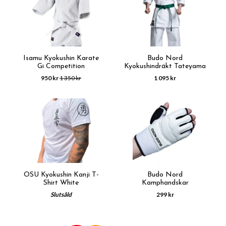
Isamu Kyokushin Karate
Budo Nord
Gi Competition
Kyokushindräkt Tateyama
950 kr
1 350 kr
1 095 kr
OSU Kyokushin Kanji T-
Budo Nord
Shirt White
Kamphandskar
Slutsåld
299 kr