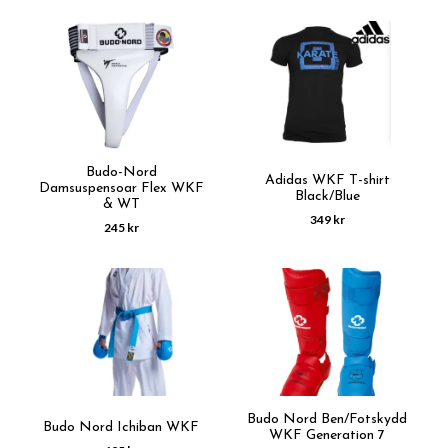
Budo-Nord
Adidas WKF T-shirt
Damsuspensoar Flex WKF
Black/Blue
& WT
349 kr
245 kr
Budo Nord Ben/Fotskydd
Budo Nord Ichiban WKF
WKF Generation 7