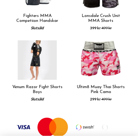
Fighters MMA
Lonsdale Crush Unit
Competiion Handskar
MMA Shorts
Slutsåld
399 kr
499 kr
Venum Razor Fight Shorts
Ultim8 Muay Thai Shorts
Boys
Pink Camo
Slutsåld
299 kr
499 kr