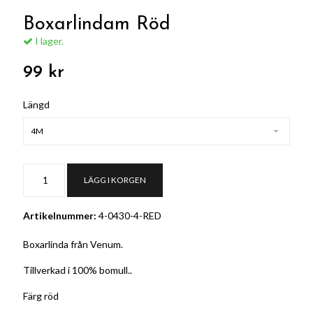
Boxarlindam Röd
I lager.
99 kr
Längd
4M
LÄGG I KORGEN
Artikelnummer:
4-0430-4-RED
Boxarlinda från Venum.
Tillverkad i 100% bomull.
.
Färg röd