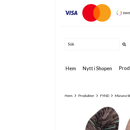
Prod
Hem
Nytt i Shopen
Hem
Produkter
FYND
Mizuno S