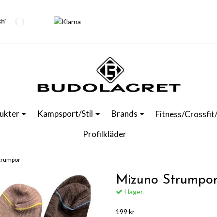
ukter
Kampsport/Stil
Brands
Fitness/Crossfit
Profilkläder
trumpor
Mizuno Strumpo
I lager.
199 kr