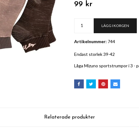
99 kr
LÄGG I KORGEN
Artikelnummer:
744
Endast storlek 39-42
Låga Mizuno sportstrumpor i 3 - 
Relaterade produkter