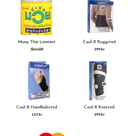
Muay Thai Liniment
Cool-X Ryggstöd
Slutsåld
399 kr
Cool-X Handledsstöd
Cool-X Knästöd
125 kr
299 kr