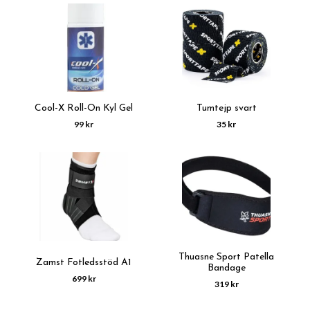
Cool-X Roll-On Kyl Gel
Tumtejp svart
99 kr
35 kr
Thuasne Sport Patella
Zamst Fotledsstöd A1
Bandage
699 kr
319 kr