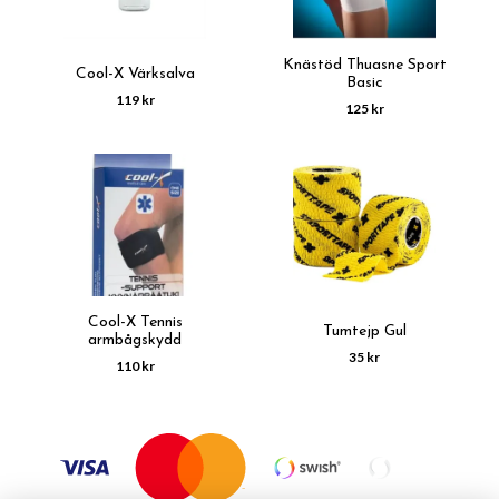
Knästöd Thuasne Sport
Cool-X Värksalva
Basic
119 kr
125 kr
Cool-X Tennis
Tumtejp Gul
armbågskydd
35 kr
110 kr