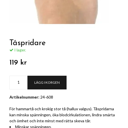
Tåspridare
I lager.
119 kr
LÄGG I KORGEN
Artikelnummer:
24-608
För hammartå och krokig stor tå (hallux valgus). Tåspridarna
kan minska spänningen, öka blodcirkulationen, lindra smärta
och ömhet och inte minst med rätta skeva tår.
Minskar spänningen.