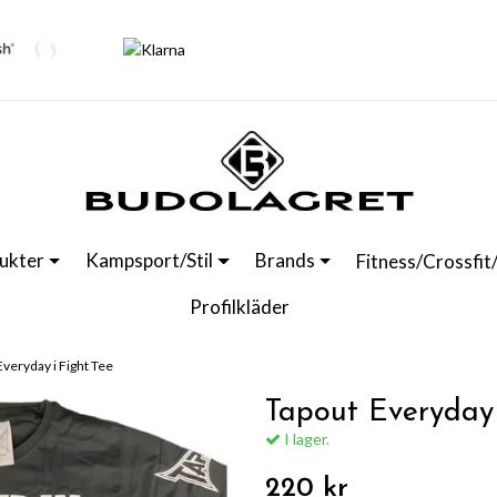
ukter
Kampsport/Stil
Brands
Fitness/Crossfit
Profilkläder
Everyday i Fight Tee
Tapout Everyday 
I lager.
220 kr