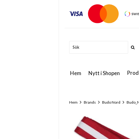
Prod
Hem
Nytt i Shopen
Hem
Brands
Budo Nord
Budo_N