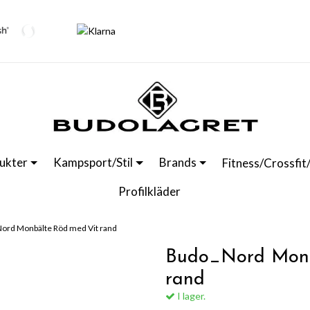
ukter
Kampsport/Stil
Brands
Fitness/Crossfit
Profilkläder
ord Monbälte Röd med Vit rand
Budo_Nord Monb
rand
I lager.