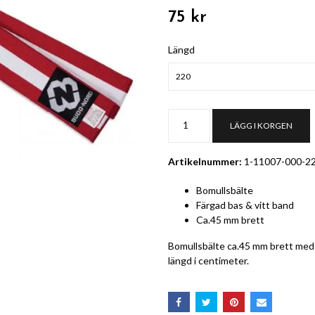
75 kr
Längd
220
LÄGG I KORGEN
Artikelnummer:
1-11007-000-2
Bomullsbälte
Färgad bas & vitt band
Ca.45 mm brett
Bomullsbälte ca.45 mm brett med f
längd i centimeter.