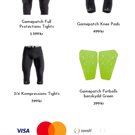
Gamepatch Full
Gamepatch Knee Pads
Protections Tights
499 kr
1 599 kr
Gamepatch Fotbolls
3/4 Kompressions Tights
benskydd Green
599 kr
399 kr