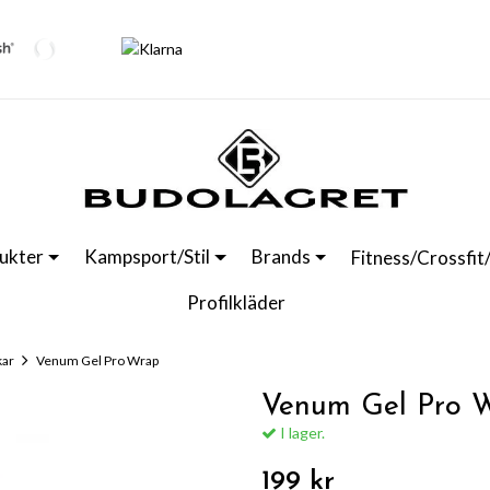
ukter
Kampsport/Stil
Brands
Fitness/Crossfit
Profilkläder
kar
Venum Gel Pro Wrap
Venum Gel Pro 
I lager.
199 kr