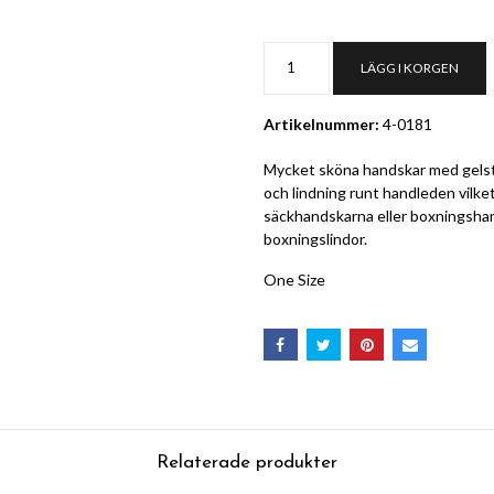
LÄGG I KORGEN
Artikelnummer:
4-0181
Mycket sköna handskar med gelst
och lindning runt handleden vilket
säckhandskarna eller boxningshands
boxningslindor.
One Size
Relaterade produkter